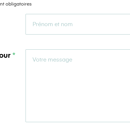
nt obligatoires
pour
*